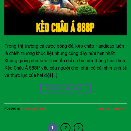
Trong thị trường cá cược bóng đá, kèo chấp Handicap luôn
là chiến trường khốc liệt nhưng cũng đầy hứa hẹn nhất.
Không giống như kèo Châu Âu chỉ có ba cửa thắng hòa thua,
Kèo Châu Á 888P yêu cầu người chơi phải có cái nhìn tinh tế
về thực lực của hai đội […]
CONTINUE READING
→
Posted in
Uncategorized
Leave a comment
1
2