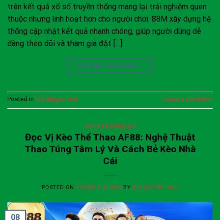
trên kết quả xổ số truyền thống mang lại trải nghiệm quen
thuộc nhưng linh hoạt hơn cho người chơi. 88M xây dựng hệ
thống cập nhật kết quả nhanh chóng, giúp người dùng dễ
dàng theo dõi và tham gia đặt […]
CONTINUE READING
→
Posted in
Uncategorized
Leave a comment
UNCATEGORIZED
Đọc Vị Kèo Thể Thao AF88: Nghệ Thuật
Thao Túng Tâm Lý Và Cách Bẻ Kèo Nhà
Cái
POSTED ON
THÁNG 5 8, 2026
BY
BÙI QUỲNH ANH
08