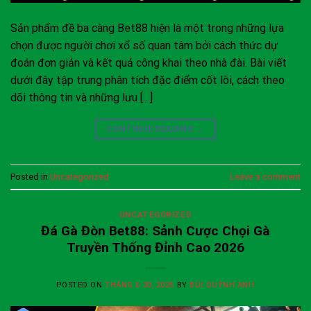
Sản phẩm đề ba càng Bet88 hiện là một trong những lựa
chọn được người chơi xổ số quan tâm bởi cách thức dự
đoán đơn giản và kết quả công khai theo nhà đài. Bài viết
dưới đây tập trung phân tích đặc điểm cốt lõi, cách theo
dõi thông tin và những lưu […]
CONTINUE READING
→
Posted in
Uncategorized
Leave a comment
UNCATEGORIZED
Đá Gà Đòn Bet88: Sảnh Cược Chọi Gà
Truyền Thống Đỉnh Cao 2026
POSTED ON
THÁNG 6 30, 2026
BY
BÙI QUỲNH ANH