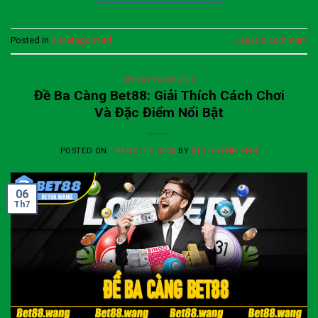
Posted in
Uncategorized
Leave a comment
UNCATEGORIZED
Đề Ba Càng Bet88: Giải Thích Cách Chơi
Và Đặc Điểm Nổi Bật
POSTED ON
THÁNG 7 6, 2026
BY
BÙI QUỲNH ANH
06
Th7