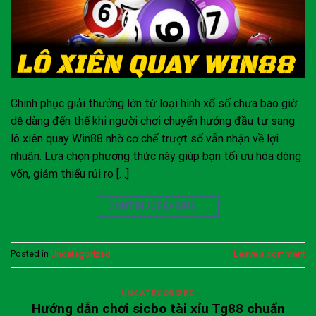
Chinh phục giải thưởng lớn từ loại hình xổ số chưa bao giờ
dễ dàng đến thế khi người chơi chuyển hướng đầu tư sang
lô xiên quay Win88 nhờ cơ chế trượt số vẫn nhận về lợi
nhuận. Lựa chọn phương thức này giúp bạn tối ưu hóa dòng
vốn, giảm thiểu rủi ro […]
CONTINUE READING
→
Posted in
Uncategorized
Leave a comment
UNCATEGORIZED
Hướng dẫn chơi sicbo tài xỉu Tg88 chuẩn