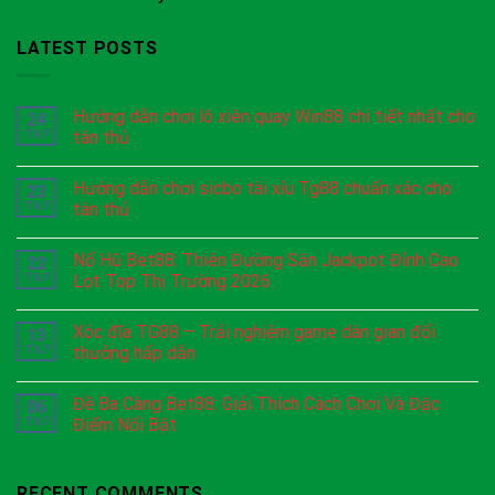
LATEST POSTS
Hướng dẫn chơi lô xiên quay Win88 chi tiết nhất cho
24
Th7
tân thủ
Hướng dẫn chơi sicbo tài xỉu Tg88 chuẩn xác cho
23
Th7
tân thủ
Nổ Hũ Bet88: Thiên Đường Săn Jackpot Đỉnh Cao
22
Th7
Lọt Top Thị Trường 2026
Xóc đĩa TG88 – Trải nghiệm game dân gian đổi
13
Th7
thưởng hấp dẫn
Đề Ba Càng Bet88: Giải Thích Cách Chơi Và Đặc
06
Th7
Điểm Nổi Bật
RECENT COMMENTS