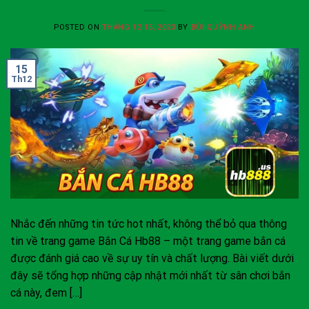
POSTED ON
THÁNG 12 15, 2023
BY
BÙI QUỲNH ANH
15
Th12
Nhắc đến những tin tức hot nhất, không thể bỏ qua thông
tin về trang game Bắn Cá Hb88 – một trang game bắn cá
được đánh giá cao về sự uy tín và chất lượng. Bài viết dưới
đây sẽ tổng hợp những cập nhật mới nhất từ sân chơi bắn
cá này, đem […]