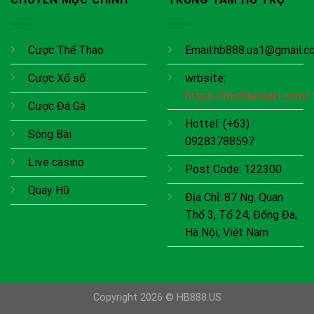
Cược Thể Thao
Email:
hb888.us1@gmail.c
Cược Xổ số
wrbsite:
https://michaeloart.com/
Cược Đá Gà
Hottel:
(+63)
Sòng Bài
09283788597
Live casino
Post Code:
122300
Quay Hũ
Địa Chỉ:
87 Ng. Quan
Thổ 3, Tổ 24, Đống Đa,
Hà Nội, Việt Nam
Copyright 2026 © HB888.US