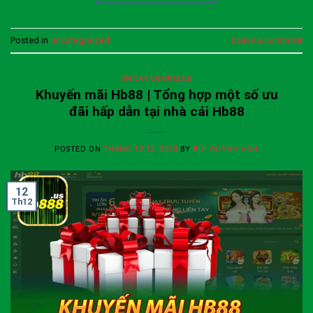
Posted in
Uncategorized
Leave a comment
UNCATEGORIZED
Khuyến mãi Hb88 | Tổng hợp một số ưu
đãi hấp dẫn tại nhà cái Hb88
POSTED ON
THÁNG 12 12, 2023
BY
BÙI QUỲNH ANH
12
Th12