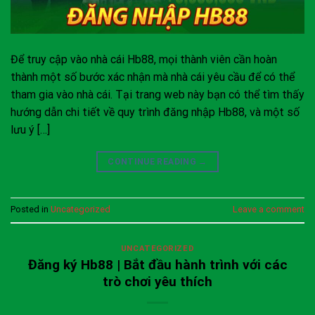
Để truy cập vào nhà cái Hb88, mọi thành viên cần hoàn
thành một số bước xác nhận mà nhà cái yêu cầu để có thể
tham gia vào nhà cái. Tại trang web này bạn có thể tìm thấy
hướng dẫn chi tiết về quy trình đăng nhập Hb88, và một số
lưu ý […]
CONTINUE READING
→
Posted in
Uncategorized
Leave a comment
UNCATEGORIZED
Đăng ký Hb88 | Bắt đầu hành trình với các
trò chơi yêu thích