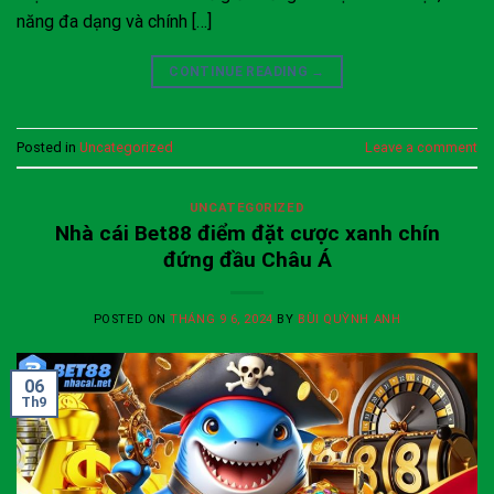
năng đa dạng và chính […]
CONTINUE READING
→
Posted in
Uncategorized
Leave a comment
UNCATEGORIZED
Nhà cái Bet88 điểm đặt cược xanh chín
đứng đầu Châu Á
POSTED ON
THÁNG 9 6, 2024
BY
BÙI QUỲNH ANH
06
Th9