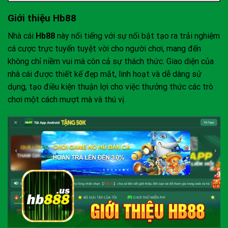
Giới thiệu Hb88
Nhà cái
Hb88
này nổi tiếng với sự nổi bật tạo ra trải nghiệm
cá cược trực tuyến tuyệt vời cho người chơi, mang đến
không chỉ niềm vui mà còn cả sự thách thức. Giao diện của
nhà cái được thiết kế đẹp mắt, linh hoạt và dễ dàng sử
dụng, tạo điều kiện thuận lợi cho việc thưởng thức các trò
chơi một cách mượt mà và thú vị.