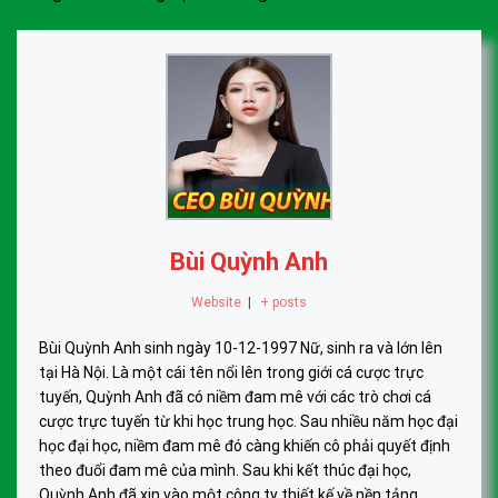
Bùi Quỳnh Anh
Website
|
+ posts
Bùi Quỳnh Anh sinh ngày 10-12-1997 Nữ, sinh ra và lớn lên
tại Hà Nội. Là một cái tên nổi lên trong giới cá cược trực
tuyến, Quỳnh Anh đã có niềm đam mê với các trò chơi cá
cược trực tuyến từ khi học trung học. Sau nhiều năm học đại
học đại học, niềm đam mê đó càng khiến cô phải quyết định
theo đuổi đam mê của mình. Sau khi kết thúc đại học,
Quỳnh Anh đã xin vào một công ty thiết kế về nền tảng