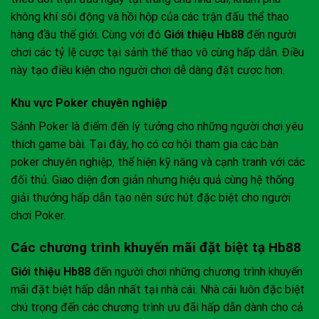
không khí sôi động và hồi hộp của các trận đấu thể thao
hàng đầu thế giới. Cùng với đó
Giới thiệu Hb88
đến người
chơi các tỷ lệ cược tại sảnh thể thao vô cùng hấp dẫn. Điều
này tạo điều kiện cho người chơi dễ dàng đặt cược hơn.
Khu vực Poker chuyên nghiệp
Sảnh Poker là điểm đến lý tưởng cho những người chơi yêu
thích game bài. Tại đây, họ có cơ hội tham gia các bàn
poker chuyên nghiệp, thể hiện kỹ năng và cạnh tranh với các
đối thủ. Giao diện đơn giản nhưng hiệu quả cùng hệ thống
giải thưởng hấp dẫn tạo nên sức hút đặc biệt cho người
chơi Poker.
Các chương trình khuyến mãi đặt biệt tạ Hb88
Giới thiệu Hb88
đến người chơi những chương trình khuyến
mãi đặt biệt hấp dẫn nhất tại nhà cái. Nhà cái luôn đặc biệt
chú trọng đến các chương trình ưu đãi hấp dẫn dành cho cả