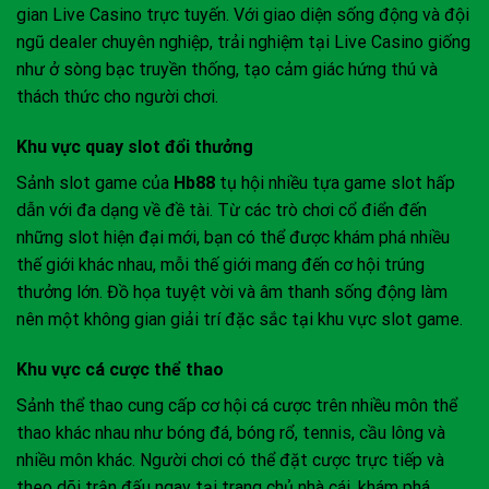
gian Live Casino trực tuyến. Với giao diện sống động và đội
ngũ dealer chuyên nghiệp, trải nghiệm tại Live Casino giống
như ở sòng bạc truyền thống, tạo cảm giác hứng thú và
thách thức cho người chơi.
Khu vực quay sl
o
t đổi thưởng
Sảnh slot game của
Hb88
tụ hội nhiều tựa game slot hấp
dẫn với đa dạng về đề tài. Từ các trò chơi cổ điển đến
những slot hiện đại mới, bạn có thể được khám phá nhiều
thế giới khác nhau, mỗi thế giới mang đến cơ hội trúng
thưởng lớn. Đồ họa tuyệt vời và âm thanh sống động làm
nên một không gian giải trí đặc sắc tại khu vực slot game.
Khu vực cá cược thể thao
Sảnh thể thao cung cấp cơ hội cá cược trên nhiều môn thể
thao khác nhau như bóng đá, bóng rổ, tennis, cầu lông và
nhiều môn khác. Người chơi có thể đặt cược trực tiếp và
theo dõi trận đấu ngay tại trang chủ nhà cái, khám phá